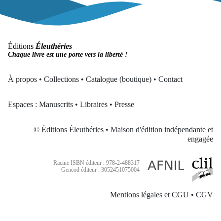
Éditions
Éleuthéries
Chaque livre est une porte vers la liberté !
À propos
•
Collections
•
Catalogue (boutique)
•
Contact
Espaces :
Manuscrits
•
Libraires
•
Presse
© Éditions Éleuthéries • Maison d'édition indépendante et
engagée
Racine ISBN éditeur : 978-2-488317
Gencod éditeur : 3052451075004
Mentions légales et CGU
•
CGV